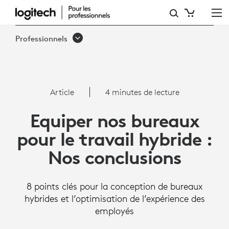
ARTICLE
:
Professionnels
EQUIPER
NOS
BUREAUX
Article
4 minutes de lecture
POUR
Equiper nos bureaux
LE
pour le travail hybride :
TRAVAIL
Nos conclusions
HYBRIDE
:
8 points clés pour la conception de bureaux
NOS
hybrides et l’optimisation de l’expérience des
employés
CONCLUSIONS