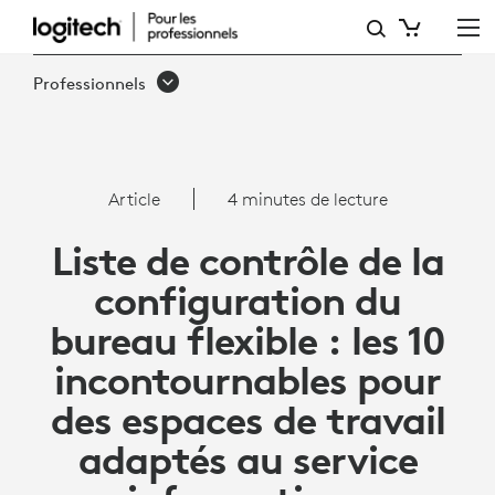
LISTE
DE
Professionnels
CONTRÔLE
DE
LA
Article
4 minutes de lecture
CONFIGURATION
Liste de contrôle de la
DU
configuration du
BUREAU
bureau flexible : les 10
FLEXIBLE
incontournables pour
:
des espaces de travail
10
adaptés au service
INCONTOURNABLES