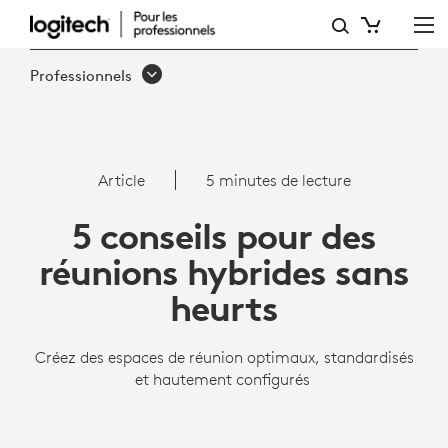
5 CONSEILS
POUR
Professionnels
DES
RÉUNIONS
HYBRIDES
Article
5 minutes de lecture
SANS
5 conseils pour des
HEURTS
réunions hybrides sans
heurts
Créez des espaces de réunion optimaux, standardisés
et hautement configurés