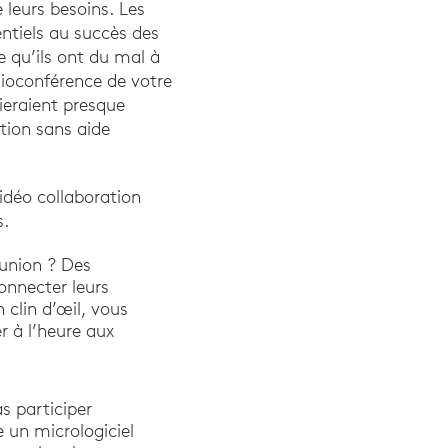
 leurs besoins. Les
entiels au succès des
e qu’ils ont du mal à
sioconférence de votre
lieraient presque
ation sans aide
vidéo collaboration
s.
éunion ? Des
onnecter leurs
n clin d’œil, vous
r à l’heure aux
s participer
 un micrologiciel