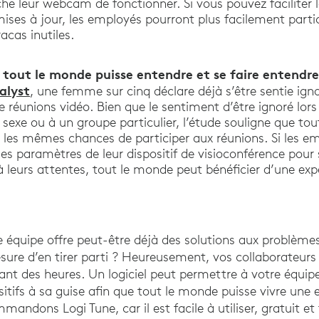
e leur webcam de fonctionner. Si vous pouvez faciliter l
mises à jour, les employés pourront plus facilement parti
acas inutiles.
tout le monde puisse entendre et se faire entendr
alyst
, une femme sur cinq déclare déjà s’être sentie ign
de réunions vidéo. Bien que le sentiment d’être ignoré lors
 sexe ou à un groupe particulier, l’étude souligne que to
r les mêmes chances de participer aux réunions. Si les 
les paramètres de leur dispositif de visioconférence pour 
 leurs attentes, tout le monde peut bénéficier d’une exp
 équipe offre peut-être déjà des solutions aux problème
sure d’en tirer parti ? Heureusement, vos collaborateurs
ant des heures. Un logiciel peut permettre à votre équipe
itifs à sa guise afin que tout le monde puisse vivre une 
andons Logi Tune, car il est facile à utiliser, gratuit e