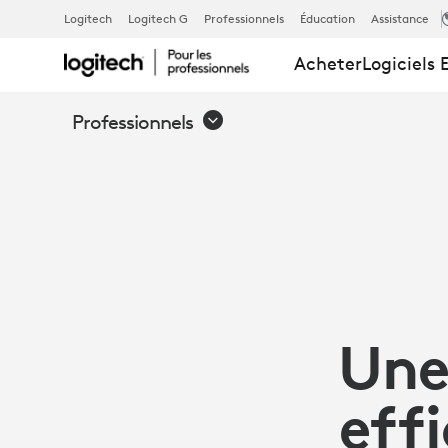
TROIS FAÇO
Logitech
Logitech G
Professionnels
Éducation
Assistance
Acheter
Logiciels 
DONT
Professionnels
LOGI TUNE
AMÉLIORE
LA
Une
VISIOCONFÉ
effi