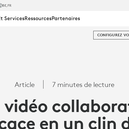
NS
BE
,FR
Et Services
Ressources
Partenaires
CONFIGUREZ VO
Article
7 minutes de lecture
 vidéo collabora
RENCE
cace en un clin 