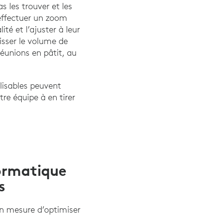
s les trouver et les
 effectuer un zoom
té et l’ajuster à leur
sser le volume de
réunions en pâtit, au
lisables peuvent
re équipe à en tirer
formatique
s
en mesure d’optimiser