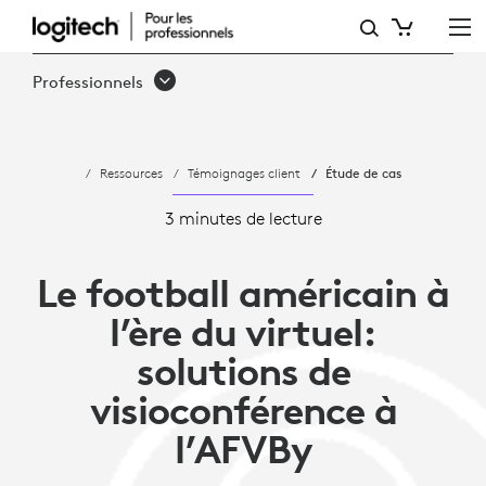
LA
FÉDÉRATION
Professionnels
SPORTIVE
AMERICAN FOOTBALL VER
Ressources
Témoignages client
Étude de cas
INTÈGRE
DES
3 minutes de lecture
ACTIVITÉS
Le football américain à
SANS
l’ère du virtuel:
CONTACT
solutions de
GRÂCE
visioconférence à
À
l’AFVBy
LOGITECH