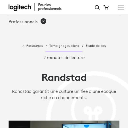
ÉTUDE
DE
Professionnels
CAS:
COMMENT
Ressources
Témoignages client
Étude de cas
RANDSTAD
A
2 minutes de lecture
STANDARDISÉ
Randstad
LES
RÉUNIONS
Randstad garantit une culture unifiée à une époque
riche en changements.
VIRTUELLES
AVEC
LOGITECH