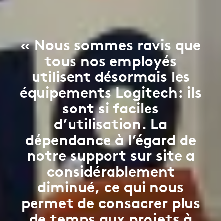
« Nous sommes ravis que
tous nos employés
utilisent désormais les
équipements Logitech: ils
sont si faciles
d’utilisation. La
dépendance à l’égard de
notre support sur site a
considérablement
diminué, ce qui nous
permet de consacrer plus
de temps aux projets à