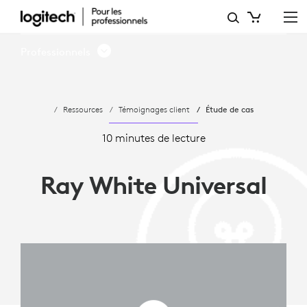
RAY
WHITE
Professionnels
UNIVERSAL
MISE
Ressources
Témoignages client
Étude de cas
SUR
MEETUP
10 minutes de lecture
POUR
Ray White Universal
RÉUSSIR
DANS
L'IMMOBILIER