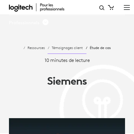
SIEMENS
AG
Professionnels
ADOPTE
LES
Ressources
Témoignages client
Étude de cas
SALLES
MICROSOFT
10 minutes de lecture
TEAMS
Siemens
DE
LOGITECH