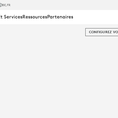
BE
,FR
Et Services
Ressources
Partenaires
CONFIGUREZ VO