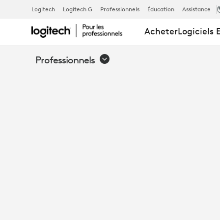
OPTIMISER
Logitech
Logitech G
Professionnels
Éducation
Assistance
Acheter
Logiciels 
LES
Professionnels
ESPACES
DE
RÉUNION
OUVERTS