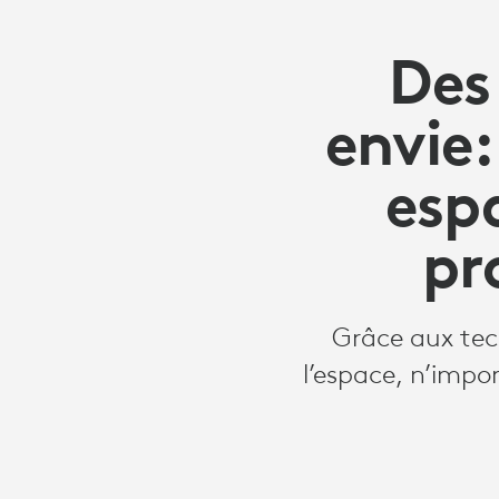
Des
envie
esp
pr
Grâce aux tech
l’espace, n’impo