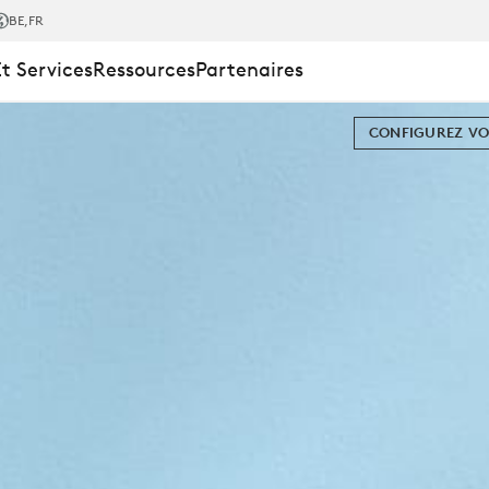
TEAMS
BE
,FR
Et Services
Ressources
Partenaires
CONFIGUREZ VO