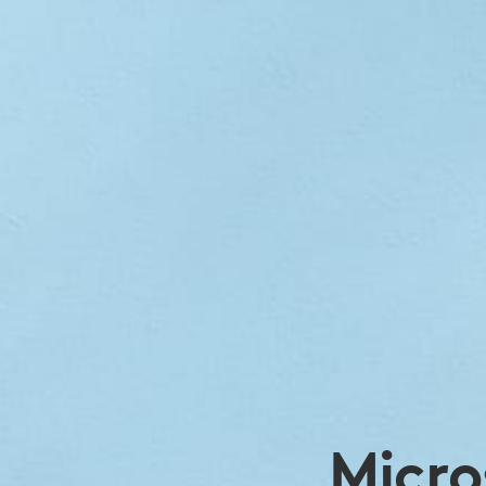
DÉCOUVREZ
LES
OPTIONS
QUI
VOUS
GARANTISSE
Micro