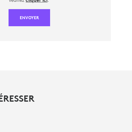
Veuillez
cliquer ici
.
ENVOYER
ÉRESSER