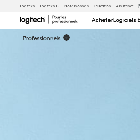
MICROSOFT 
Logitech
Logitech G
Professionnels
Éducation
Assistance
Acheter
Logiciels 
ROOMS
Professionnels
SOUS
WINDOWS
ET
ANDROID: