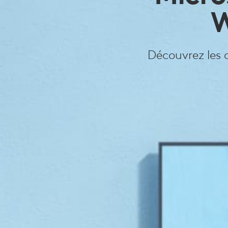
LA
W
MEILLEURE
Découvrez les 
EXPÉRIENCE
POUR
VOS
SALLES