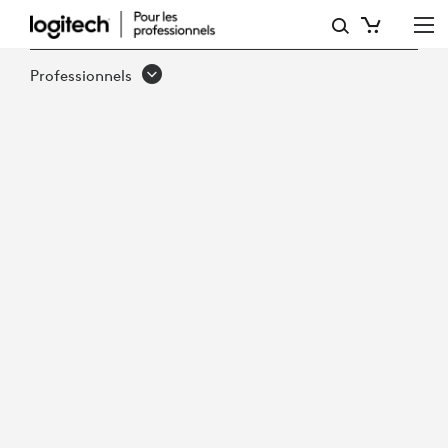
AMÉLIOREZ
LA
Professionnels
COLLABORATION
ET
CRÉEZ
DES
LIENS:
RÉAMÉNAGER
LES
ESPACES
DE
TRAVAIL