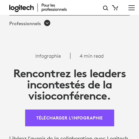
INFOGRAPHIE
:
Professionnels
SOLUTION
DE
VISIOCONFÉRENCE
Infographie
4 min read
LA
Rencontrez les leaders
MIEUX
incontestés de la
NOTÉE
visioconférence.
POUR
TEAMS
TÉLÉCHARGER L'INFOGRAPHIE
Libérez l'avenir de la collaboration avec Logitech,