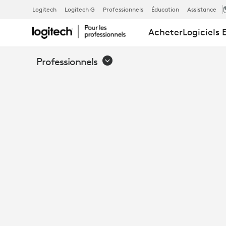
ÉVALUATION
Logitech
Logitech G
Professionnels
Éducation
Assistance
Acheter
Logiciels 
DE
Professionnels
PRODUIT :
FROST &AMP;
ÉVALUE
LE