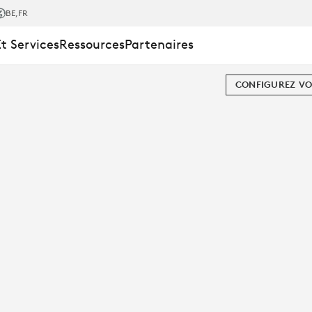
BE
,FR
Et Services
Ressources
Partenaires
CONFIGUREZ VO
 SULLIVAN