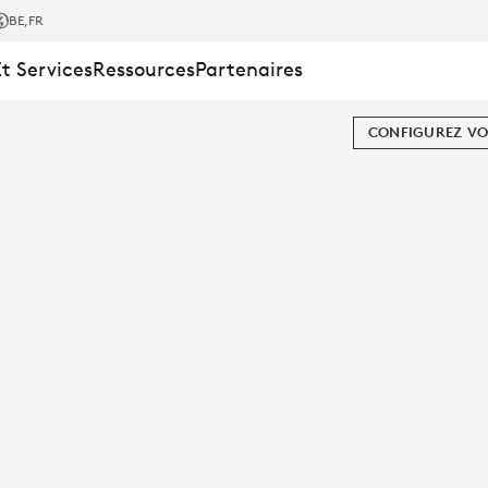
BE
,FR
Et Services
Ressources
Partenaires
CONFIGUREZ VO
ON