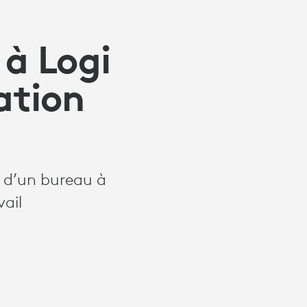
 à Logi
ation
n d’un bureau à
ail