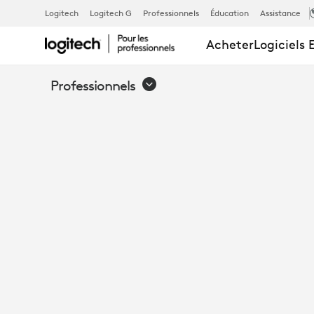
LOGI
Logitech
Logitech G
Professionnels
Éducation
Assistance
Acheter
Logiciels 
DOCK
Professionnels
REMPORTE
LE
PRIX
D’INNOVATI