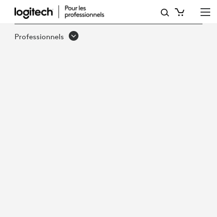
FACTEURS
CLÉS
Professionnels
POUR
MICROSOFT
TEAMS
ET
MEILLEURES
PRATIQUES
POUR
PRIVILÉGIER
L'ADOPTION
PAR