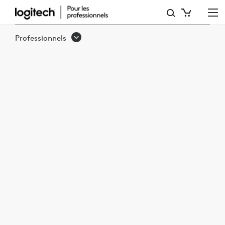
ÉLEVEZ
LE
Professionnels
NIVEAU
DE
VOS
INVESTISSEMENTS
AVEC
LES
SALLES
MICROSOFT
TEAMS