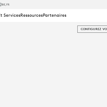
BE
,FR
Et Services
Ressources
Partenaires
CONFIGUREZ VO