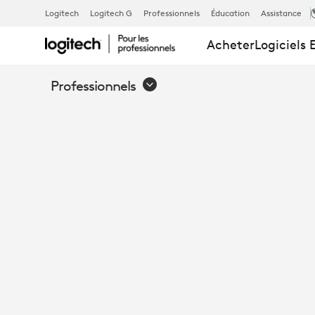
WINDOWS
Logitech
Logitech G
Professionnels
Éducation
Assistance
Acheter
Logiciels 
OU
Professionnels
ANDROID
EN
SALLE
DE