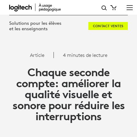
CHAQUE
SECONDE
Solutions pour les élèves
CONTACT VENTES
COMPTE:
et les enseignants
AMÉLIORER
LA
Article
4 minutes de lecture
QUALITÉ
Chaque seconde
VISUELLE
compte: améliorer la
ET
qualité visuelle et
SONORE
sonore pour réduire les
POUR
interruptions
RÉDUIRE
LES