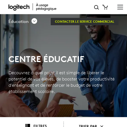
CENTRE
ÉDUCATIF
Éducation
CONTACTER LE SERVICE COMMERCIAL
CENTRE ÉDUCATIF
Découvrez à quel point il est simple de libérer le
potentiel de vos élèves, de booster votre productivité
d'enseignant et de renforcer le budget de votre
établissement scolaire.
FILTRES
TRIER PAR