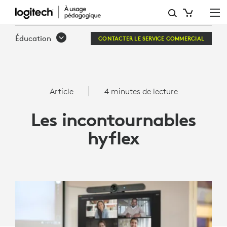
LES
INCONTOURNABLES
Éducation
CONTACTER LE SERVICE COMMERCIAL
HYFLEX
|
LOGITECH
Article
4 minutes de lecture
POUR
Les incontournables
LES
hyflex
PROFESSIONNELS