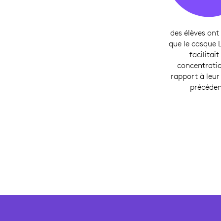
des élèves ont
que le casque 
facilitait
concentrati
rapport à leu
précéden