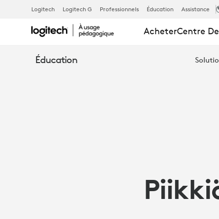
PIIKKIÖ CO
Logitech
Logitech G
Professionnels
Éducation
Assistance
Acheter
Centre De
AVEC
Éducation
Solutio
ZONE LEARN
Piikk