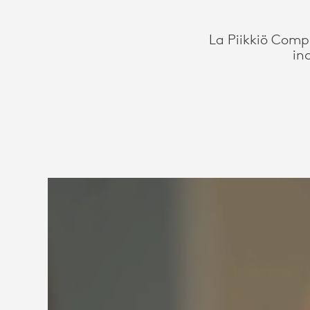
La Piikkiö Comp
in