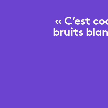
« C’est co
bruits bla