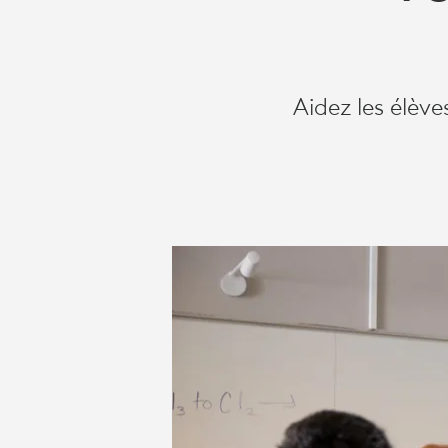
ÉLÈVES
GRÂCE
Aidez les élèv
AUX
SOLUTIONS
VIDÉO