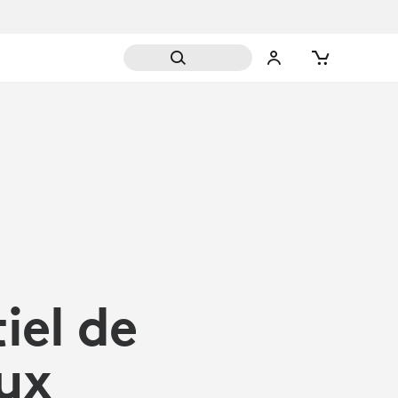
iel de
aux