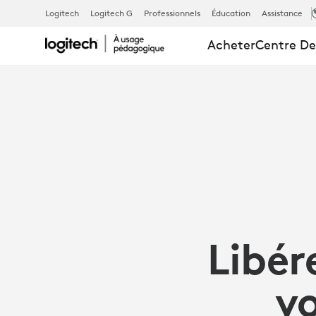
LIBÉREZ
Logitech
Logitech G
Professionnels
Éducation
Assistance
Acheter
Centre De
TOUT
LE
POTENTIEL
DE
Libér
VOS
vo