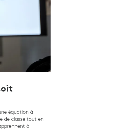
soit
une équation à
le de classe tout en
 apprennent à