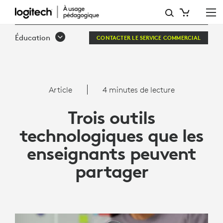
LES
OUTILS
Éducation
CONTACTER LE SERVICE COMMERCIAL
TECHNOLOGIQUES
QUE
LES
Article
4 minutes de lecture
ENSEIGNANTS
Trois outils
PEUVENT
technologiques que les
PARTAGER
enseignants peuvent
|
partager
LOGITECH
POUR
L'ENSEIGNEMENT