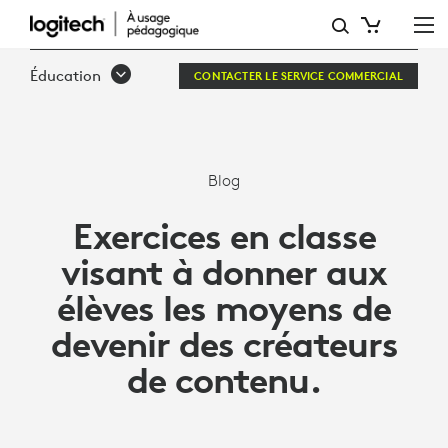
EXERCICES
EN
Éducation
CONTACTER LE SERVICE COMMERCIAL
CLASSE
VISANT
À
Blog
DONNER
Exercices en classe
AUX
visant à donner aux
ÉLÈVES
élèves les moyens de
LES
devenir des créateurs
MOYENS
de contenu.
DE
DEVENIR