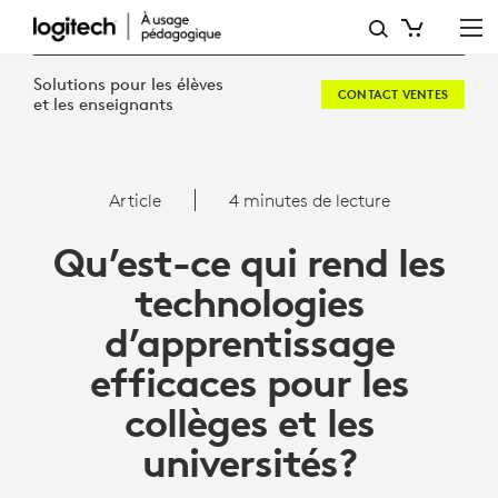
QU’EST-
CE
Solutions pour les élèves
CONTACT VENTES
QUI
et les enseignants
REND
LES
Article
4 minutes de lecture
TECHNOLOGIES
Qu’est-ce qui rend les
D’APPRENTISSAGE
technologies
EFFICACES
d’apprentissage
POUR
efficaces pour les
LES
collèges et les
COLLÈGES
universités?
ET