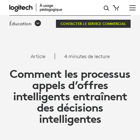
ARTICLE:
COMMENT
Éducation
CONTACTER LE SERVICE COMMERCIAL
LES
PROCESSUS
APPELS
Article
4 minutes de lecture
D’OFFRES
Comment les processus
INTELLIGENTS
appels d’offres
ENTRAÎNENT
intelligents entraînent
DES
des décisions
DÉCISIONS
intelligentes
INTELLIGENTES