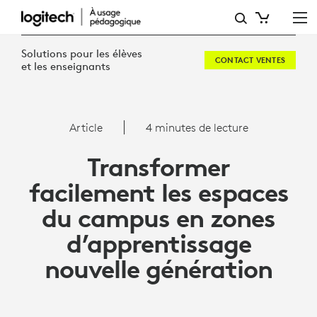
ARTICLE
:
Solutions pour les élèves
CONTACT VENTES
TRANSFORMER
et les enseignants
FACILEMENT
LES
Article
4 minutes de lecture
ESPACES
Transformer
DU
facilement les espaces
CAMPUS
du campus en zones
EN
d’apprentissage
ZONES
nouvelle génération
D’APPRENTISSAGE
NOUVELLE