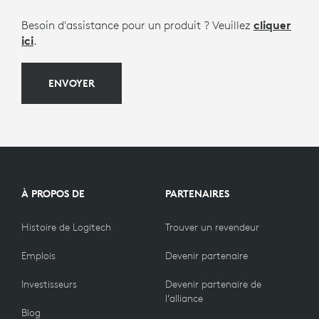
Besoin d'assistance pour un produit ? Veuillez
cliquer
ici
.
ENVOYER
À PROPOS DE
PARTENAIRES
Histoire de Logitech
Trouver un revendeur
Emplois
Devenir partenaire
Investisseurs
Devenir partenaire de
l’alliance
Blog