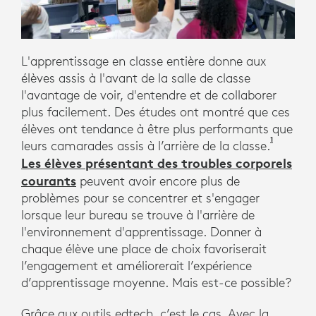
UN.
L'apprentissage en classe entière donne aux
élèves assis à l'avant de la salle de classe
l'avantage de voir, d'entendre et de collaborer
plus facilement. Des études ont montré que ces
élèves ont tendance à être plus performants que
1
Pichierr
leurs camarades assis à l’arrière de la classe.
Les élèves présentant des troubles corporels
courants
peuvent avoir encore plus de
problèmes pour se concentrer et s'engager
lorsque leur bureau se trouve à l'arrière de
l'environnement d'apprentissage. Donner à
chaque élève une place de choix favoriserait
l’engagement et améliorerait l’expérience
d’apprentissage moyenne. Mais est-ce possible?
Grâce aux outils edtech, c’est le cas. Avec la