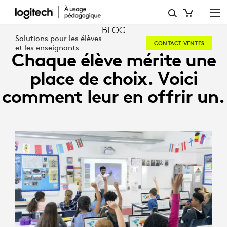
CHAQUE
ÉLÈVE
BLOG
Solutions pour les élèves
CONTACT VENTES
MÉRITE
et les enseignants
Chaque élève mérite une
UNE
place de choix. Voici
PLACE
comment leur en offrir un.
DE
CHOIX.
VOICI
COMMENT
LEUR
EN
OFFRIR