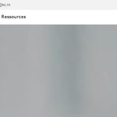
BE
,FR
 Ressources