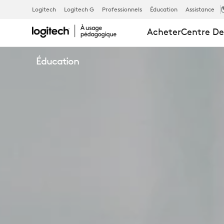
APPRENDRE
Logitech
Logitech G
Professionnels
Éducation
Assistance
Acheter
Centre De
À
Éducation
LA
MAISON
-
OUTILS