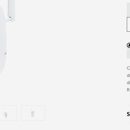
C
d
d
R
S