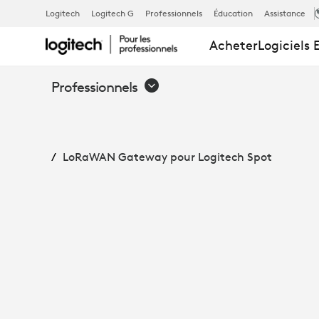
LORAWAN
Logitech
Logitech G
Professionnels
Éducation
Assistance
Acheter
Logiciels 
GATEWAY
Professionnels
POUR
LoRaWAN Gateway pour Logitech Spot
LOGITECH
SPOT