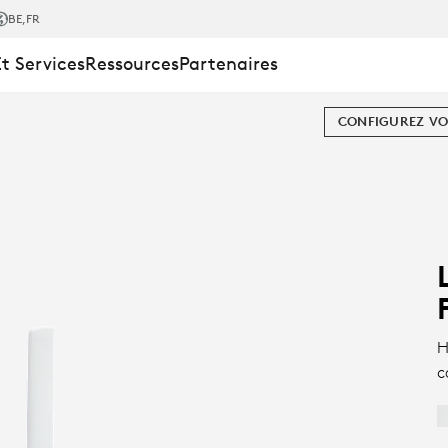
BE
,FR
Et Services
Ressources
Partenaires
CONFIGUREZ VO
H
c