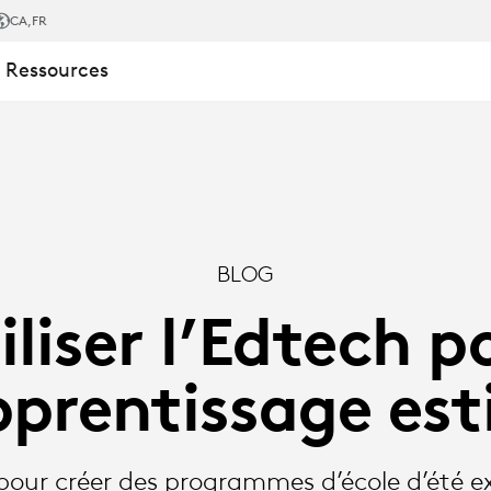
CA
,FR
 Ressources
SAGE
BLOG
iliser l’Edtech p
pprentissage est
pour créer des programmes d’école d’été e