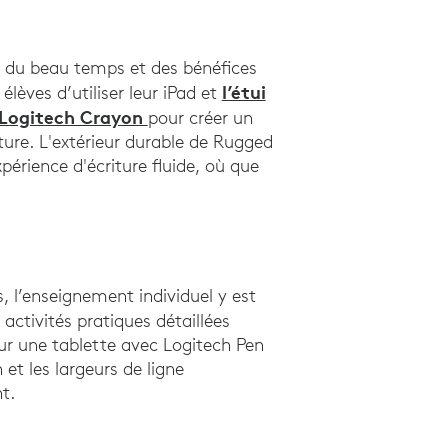
ter du beau temps et des bénéfices
l’étui
èves d’utiliser leur iPad et
 Logitech Crayon
pour créer un
ture. L'extérieur durable de Rugged
érience d'écriture fluide, où que
, l’enseignement individuel y est
 4 semaines sur des élèves de primaire avec Zone L
activités pratiques détaillées
sur une tablette avec Logitech Pen
et les largeurs de ligne
nt.