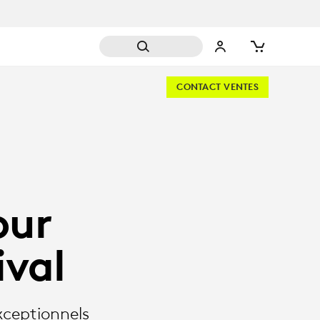
CONTACT VENTES
our
ival
xceptionnels