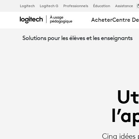
UTILISER
Logitech
Logitech G
Professionnels
Éducation
Assistance
Acheter
Centre De
L’EDTECH
Solutions pour les élèves et les enseignants
POUR
L’APPRENTIS
Ut
ESTIVAL
l’a
Cinq idées 