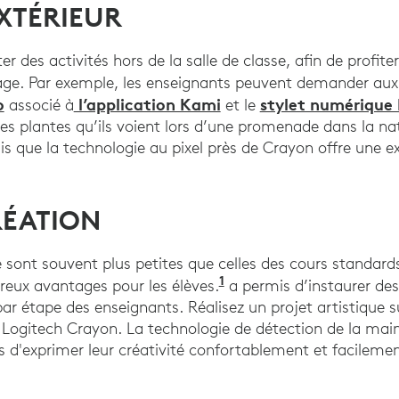
EXTÉRIEUR
ter des activités hors de la salle de classe, afin de profi
age. Par exemple, les enseignants peuvent demander aux él
o
l’application Kami
stylet numérique
associé à
et le
les plantes qu’ils voient lors d’une promenade dans la na
s que la technologie au pixel près de Crayon offre une exp
RÉATION
sont souvent plus petites que celles des cours standards
1
(2023). Notre étude de
reux avantages pour les élèves.
a permis d’instaurer des 
par étape des enseignants. Réalisez un projet artistique 
Logitech Crayon. La technologie de détection de la main 
d'exprimer leur créativité confortablement et facileme