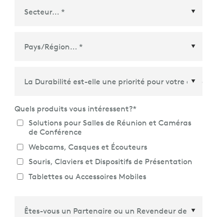
Pays/Région
*
Quels produits vous intéressent?
*
Solutions pour Salles de Réunion et Caméras
CONÇUE POUR UN USAGE
de Conférence
PROFESSIONNEL
Webcams, Casques et Écouteurs
L’application Logi Options+ peut être déployée en
masse à distance à l’aide d’outils de déploiement
Souris, Claviers et Dispositifs de Présentation
populaires, notamment SCCM, Intune et Jamf. Il peut
Tablettes ou Accessoires Mobiles
également être configuré pour désactiver les
fonctionnalités comme bon vous semble à l'aide des
paramètres de commande spécifiés. Logi Options+ est
conçu avec une sécurité de niveau professionnel pour