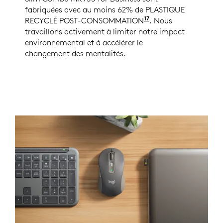
fabriquées avec au moins 62% de PLASTIQUE
17
RECYCLÉ POST-CONSOMMATION
Clavier : 62% de pl
. Nous
travaillons activement à limiter notre impact
environnemental et à accélérer le
changement des mentalités.