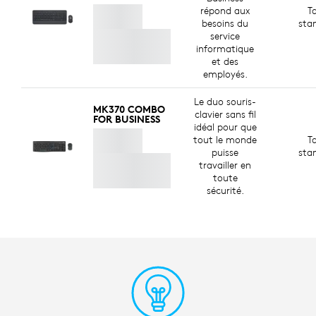
répond aux
Ta
besoins du
sta
service
informatique
et des
employés.
Le duo souris-
MK370 COMBO
clavier sans fil
FOR BUSINESS
idéal pour que
tout le monde
Ta
puisse
sta
travailler en
toute
sécurité.