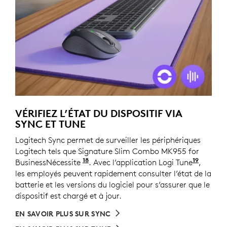
VÉRIFIEZ L’ÉTAT DU DISPOSITIF VIA
SYNC ET TUNE
Logitech Sync permet de surveiller les périphériques
Logitech tels que Signature Slim Combo MK955 for
18
19
BusinessNécessite
le téléchargement de Logi Tune sur
. Avec l’application Logi Tune
, dispo
,
les employés peuvent rapidement consulter l’état de la
batterie et les versions du logiciel pour s’assurer que le
dispositif est chargé et à jour.
EN SAVOIR PLUS SUR SYNC