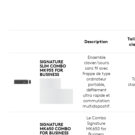
Tail
Description
cla
Ensemble
SIGNATURE
clavier/souris
SLIM COMBO
sans fil avec
MK955 FOR
frappe de type
BUSINESS
ordinateur
Ta
portable,
sta
défilement
ultra rapide et
commutation
multidispositif.
Le Combo
Signature
SIGNATURE
MK650 COMBO
MK650 for
FOR BUSINESS
Business