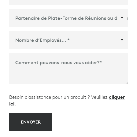
améliorer la confidentialité et la sécurité de tous les
employés.
OBTENIR DES INSTRUCTIONS POUR LE DÉPLOIEMENT
DE MASSE
Partenaire de Plate-Forme de Réunions ou
INSTALLER OPTIONS+ HORS LIGNE
d'Écosystème
*
Comment pouvons-nous vous aider?
*
Besoin d'assistance pour un produit ? Veuillez
cliquer
ici
.
ENVOYER