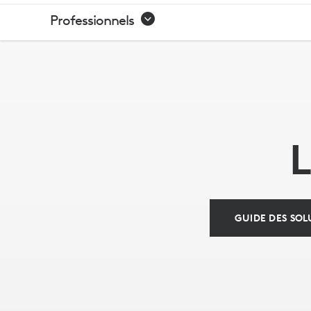
SOLUTIONS
Professionnels
POUR
SALLES
DE
VISIOCONFÉ
GUIDE DES SOL
LOGITECH