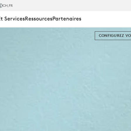
ON
CH
,FR
Et Services
Ressources
Partenaires
CONFIGUREZ VO