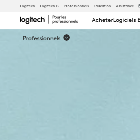
INTRODUCTI
Logitech
Logitech G
Professionnels
Éducation
Assistance
Acheter
Logiciels 
Professionnels