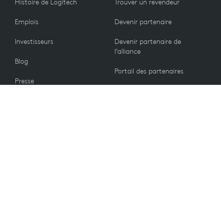
Histoire de Logitech
Trouver un revendeur
Emplois
Devenir partenaire
Investisseurs
Devenir partenaire de
l’alliance
Blog
Portail des partenaires
Presse
Nous contacter
CLIENTS
Politique de retour
VALEURS
Préférences e-mails
Développement durable
Remise étudiant
Recyclage
Pièces de rechange
Accessibilité