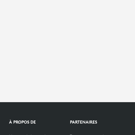
À PROPOS DE
PARTENAIRES