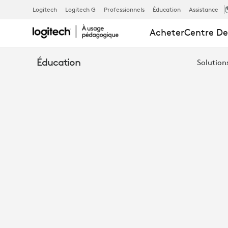
SUPERCHAR
Logitech
Logitech G
Professionnels
Éducation
Assistance
Acheter
Centre De
YOUR
Éducation
Solution
SCHOOL’S
IT
TEAM