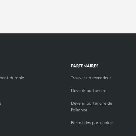
PARTENAIRES
ment durable
Trouver un revendeur
Devenir partenaire
é
Devenir partenaire de
l’alliance
Portail des partenaires