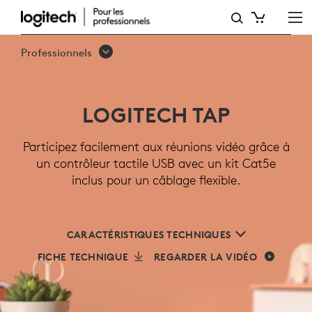
CONTRÔLEUR
TACTILE
Professionnels
LOGITECH
TAP
LOGITECH TAP
POUR
LES
Participez facilement aux réunions vidéo grâce à
un contrôleur tactile USB avec un kit Cat5e
SALLES
inclus pour un câblage flexible.
DE
RÉUNION
CARACTÉRISTIQUES TECHNIQUES
FICHE TECHNIQUE
REGARDER LA VIDÉO