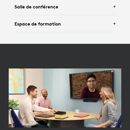
Avec
Logitech Rally Bar Mini
et un écran
Salle de conférence
interactif, Google Meet Compute et
Tap
.
Avec
Logitech Rally Board 65
.
Espace de formation
Avec
Logitech Rally Bar
,
Tap
, Google Meet
Compute,
Rally Mic Pods
,
Sight
et
Scribe
.
Avec
Logitech Rally Plus
, Google Meet
Compute,
Tap
,
Rally Mic Pods
et
Scribe
.