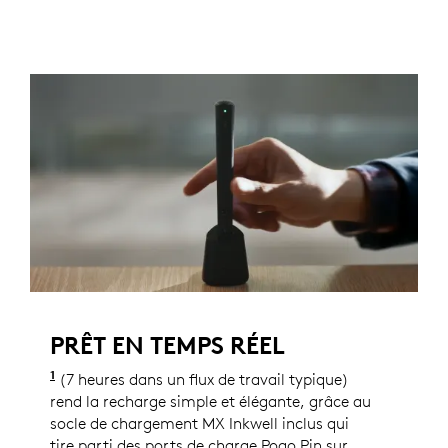
PRÊT EN TEMPS RÉEL
1
La longévité des piles varie considérablement en f
(7 heures dans un flux de travail typique)
rend la recharge simple et élégante, grâce au
socle de chargement MX Inkwell inclus qui
tire parti des ports de charge Pogo Pin sur