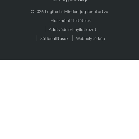
©2026 Logitech. Minden jog fenntartva
Használati feltételek
Adatvédelmi nyilatkozat
Sütibeállítások
Webhelytérkép