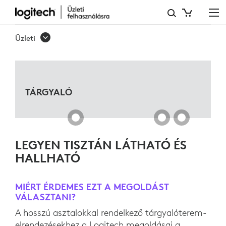
TÁRGYALÓTEREM
A
Üzleti
MICROSOFT
TEAMSHEZ
TÁRGYALÓ
LEGYEN TISZTÁN LÁTHATÓ ÉS
HALLHATÓ
MIÉRT ÉRDEMES EZT A MEGOLDÁST
VÁLASZTANI?
A hosszú asztalokkal rendelkező tárgyalóterem-
elrendezésekhez a Logitech megoldásai a