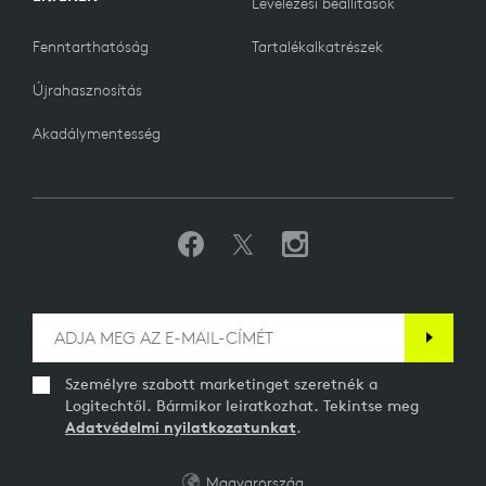
Levelezési beállítások
Fenntarthatóság
Tartalékalkatrészek
Újrahasznosítás
Akadálymentesség
Személyre szabott marketinget szeretnék a
Logitechtől. Bármikor leiratkozhat. Tekintse meg
Adatvédelmi nyilatkozatunkat
.
Magyarország