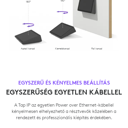
180°
180°
Asztali konzol
Kiemelőkonzol
Fali konzol
EGYSZERŰ ÉS KÉNYELMES BEÁLLÍTÁS
EGYSZERŰSÉG EGYETLEN KÁBELLEL
A Tap IP az egyetlen Power over Ethernet-kábellel
kényelmesen elhelyezhető a résztvevők közelében a
rendezett és professzionális kiépítés érdekében.