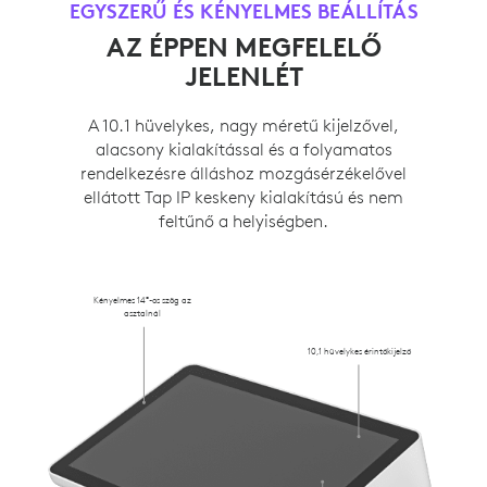
EGYSZERŰ ÉS KÉNYELMES BEÁLLÍTÁS
AZ ÉPPEN MEGFELELŐ
JELENLÉT
A 10.1 hüvelykes, nagy méretű kijelzővel,
alacsony kialakítással és a folyamatos
rendelkezésre álláshoz mozgásérzékelővel
ellátott Tap IP keskeny kialakítású és nem
feltűnő a helyiségben.
Kényelmes 14°-os szög az
asztalnál
10,1 hüvelykes érintőkijelző