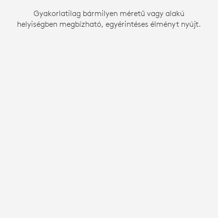
Gyakorlatilag bármilyen méretű vagy alakú
Gyakorlatilag bármilyen méretű vagy alakú
Gyakorlatilag bármilyen méretű vagy alakú
helyiségben megbízható, egyérintéses élményt nyújt.
helyiségben megbízható, egyérintéses élményt nyújt.
helyiségben megbízható, egyérintéses élményt nyújt.