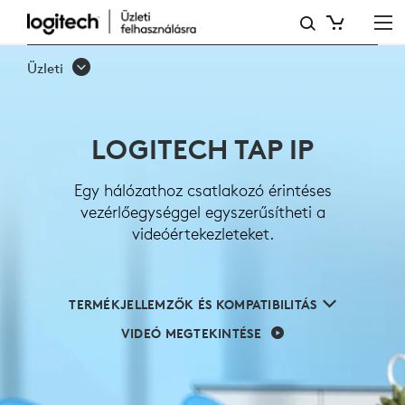
LOGITECH
TAP
Üzleti
IP
LOGITECH TAP IP
Egy hálózathoz csatlakozó érintéses
vezérlőegységgel egyszerűsítheti a
videóértekezleteket.
TERMÉKJELLEMZŐK ÉS KOMPATIBILITÁS
VIDEÓ MEGTEKINTÉSE