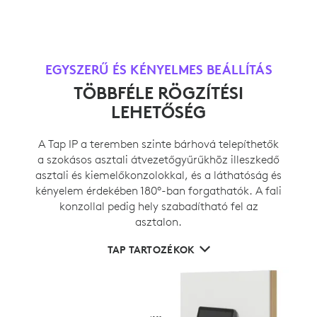
EGYSZERŰ ÉS KÉNYELMES BEÁLLÍTÁS
TÖBBFÉLE RÖGZÍTÉSI
LEHETŐSÉG
A Tap IP a teremben szinte bárhová telepíthetők
a szokásos asztali átvezetőgyűrűkhöz illeszkedő
asztali és kiemelőkonzolokkal, és a láthatóság és
kényelem érdekében 180°-ban forgathatók. A fali
konzollal pedig hely szabadítható fel az
asztalon.
TAP TARTOZÉKOK