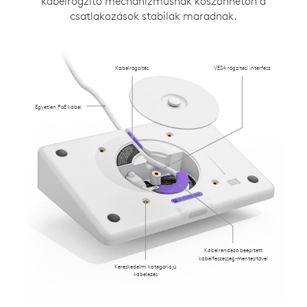
kábelrögzítő mechanizmusnak köszönhetőn a
csatlakozások stabilak maradnak.
Kábelrögzítés
VESA rögzítési interfész
Egyetlen PoE kábel
Kábelrendező beépített
kábelfeszesség-mentesítővel
Kereskedelmi kategóriájú
kábelezés