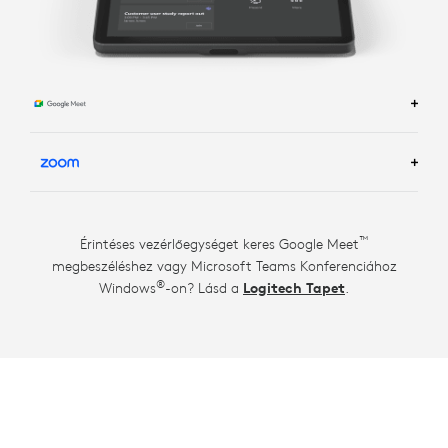
TOVÁBBI TUDNIVALÓK A GOOGLE MEET
TÁRGYALÓTERMI MEGOLDÁSOKRÓL
TÁRGYALÓTERMI
TOVÁBBI TUDNIVALÓK A ZOOM
™
Érintéses vezérlőegységet keres Google Meet
MEGOLDÁSOKRÓL
megbeszéléshez vagy Microsoft Teams Konferenciához
®
Windows
-on? Lásd a
Logitech Tapet
.