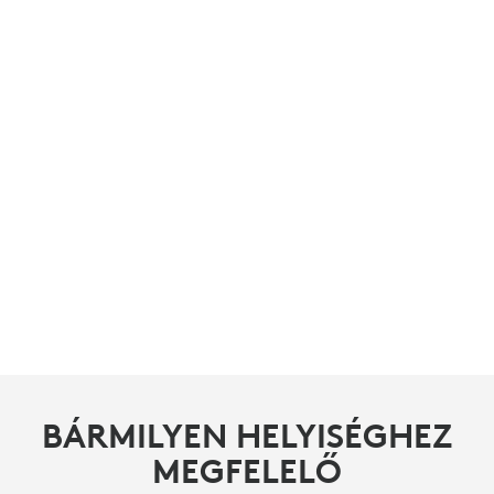
BÁRMILYEN HELYISÉGHEZ
BÁRMILYEN HELYISÉGHEZ
BÁRMILYEN HELYISÉGHEZ
MEGFELELŐ
MEGFELELŐ
MEGFELELŐ