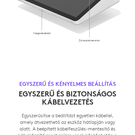
Mozgásérzékelő
Zsírtaszító bevonat
EGYSZERŰ ÉS KÉNYELMES BEÁLLÍTÁS
EGYSZERŰ ÉS BIZTONSÁGOS
KÁBELVEZETÉS
Egyszerűsítse a beállítást egyetlen kábellel,
amely átvezethető az eszköz hátlapján vagy
alatt. A beépített kábelfeszülés-mentesítő és