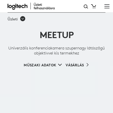
UNIVERZÁLIS
KONFERENCIAKAMERA
Üzleti
SZUPERNAGY
MEETUP
LÁTÓSZÖGŰ
OBJEKTÍVVEL
Univerzális konferenciakamera szupernagy látószögű
KIS
objektívvel kis termekhez
TERMEKHEZ
MŰSZAKI ADATOK
VÁSÁRLÁS