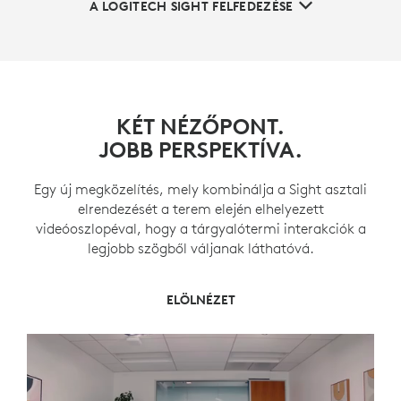
A LOGITECH SIGHT FELFEDEZÉSE
KÉT NÉZŐPONT.
JOBB PERSPEKTÍVA.
Egy új megközelítés, mely kombinálja a Sight asztali
elrendezését a terem elején elhelyezett
videóoszlopéval, hogy a tárgyalótermi interakciók a
legjobb szögből váljanak láthatóvá.
ELÖL- ÉS KÖZÉPSŐ NÉZET
KÖZÉPSŐ NÉZET
ELÖLNÉZET