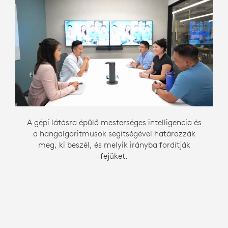
A gépi látásra épülő mesterséges intelligencia és
A legjobb perspektívás szögben rögzített
A legjobb szögben történő rögzítést a több
a hangalgoritmusok segítségével határozzák
kamera képe a beszélő arcáról kerül
kamera között határozzák meg.
meg, ki beszél, és melyik irányba fordítják
továbbításra.
fejüket.