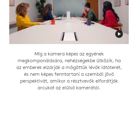
Míg a kamera képes rögzíteni, amint a szobában
A Rally Bar a terem elején, míg a Sight az
Míg a kamera képes az egyének
megkomponálására, nehézségekbe ütközik, ha
résztvevők beszélgetnek egymással az asztal
asztal közepén elhelyezkedve biztosítja a
az emberek elzárják a mögöttük lévők látóterét,
személyes interakciók következetes frontális
körül, nem tudja fenntartani a szemből jövő
és nem képes fenntartani a szemből jövő
megjelenítését a beszélgetés során, a
perspektívát, amikor a résztvevők
RightSight 2 Smart Switching
perspektívát, amikor a résztvevők elfordítják
visszafordítják arcukat a szoba elejére.
segítségével.
arcukat az elülső kamerától.