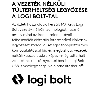
A VEZETÉK NÉLKÜLI
TÚLTERHELTSÉG LEGYŐZÉSE
A LOGI BOLT-TAL
Az üzleti használatra készült MX Keys Logi
Bolt vezeték nélküli technológiát használ,
amely mind az irodai, mind a távoli
felhasználók előtt álló informatikai kihívások
legyőzését szolgálja. Az egér többplatformos
kompatibilitással bír, és megbízható vezeték
nélküli kapcsolatokra képes – még túlterhelt
vezeték nélküli környezetekben is. Logi Bolt
16
USB-s vevőegységgel való párosításkor a
Logi Bolt ve
.