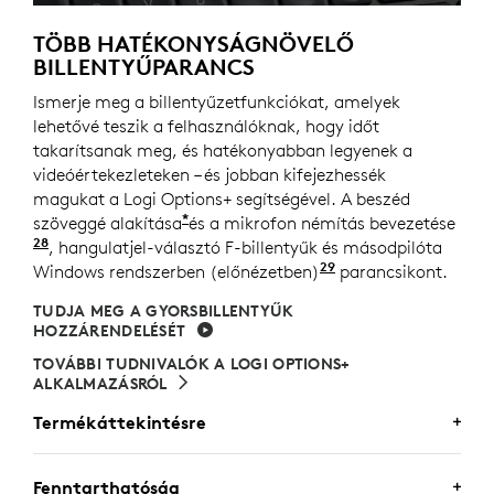
TÖBB HATÉKONYSÁGNÖVELŐ
BILLENTYŰPARANCS
Ismerje meg a billentyűzetfunkciókat, amelyek
lehetővé teszik a felhasználóknak, hogy időt
takarítsanak meg, és hatékonyabban legyenek a
videóértekezleteken – és jobban kifejezhessék
magukat a Logi Options+ segítségével. A beszéd
*
szöveggé alakítása
és a mikrofon némítás bevezetése
28
Logi Options+ alkalmazás szükséges hozzá, amely W
, hangulatjel-választó F-billentyűk és másodpilóta
29
Windows rendszerben (előnézetben)
A Windowsos Copilo
parancsikont.
TUDJA MEG A GYORSBILLENTYŰK
HOZZÁRENDELÉSÉT
TOVÁBBI TUDNIVALÓK A LOGI OPTIONS+
ALKALMAZÁSRÓL
Termékáttekintésre
MX KEYS ÜZLETI HASZNÁLATRA
Fenntarthatóság