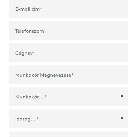
E-mail cím
*
Telefonszám
Cégnév
*
Munkakör Megnevezése
*