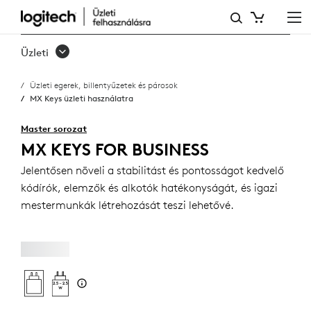
MX
KEYS
Üzleti
ÜZLETI
Üzleti egerek, billentyűzetek és párosok
HASZNÁLATRA
MX Keys üzleti használatra
Master sorozat
MX KEYS FOR BUSINESS
Jelentősen növeli a stabilitást és pontosságot kedvelő
kódírók, elemzők és alkotók hatékonyságát, és igazi
mestermunkák létrehozását teszi lehetővé.