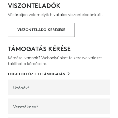
VISZONTELADÓK
köszönhetően
Nyílbillentyűk
ÚJRAHASZNOSÍTOTT MŰANYAGOK
Vásároljon valamelyik hivatalos viszonteladónktól.
Integrált
számbillentyűzet
VISZONTELADÓ KERESÉSE
A billentyűzetkiosztás országonként eltérhet.
TÁMOGATÁS KÉRÉSE
Kérdései vannak? Webhelyünket felkeresve választ
találhat a kérdéseire.
LOGITECH ÜZLETI TÁMOGATÁS
Utónév
*
Vezetéknév
*