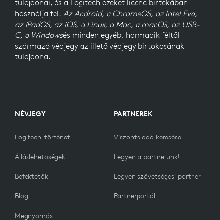
tulajdonai, és a Logitech ezeket licenc birtokában
használja fel.
Az Android, a ChromeOS, az Intel Evo,
az iPadOS, az iOS, a Linux, a Mac, a macOS, az USB-
C, a Windows
és minden egyéb, harmadik féltől
származó védjegy az illető védjegy birtokosának
tulajdona.
NÉVJEGY
PARTNEREK
Logitech-történet
Viszonteladó keresése
Álláslehetőségek
Legyen a partnerünk!
Befektetők
Legyen szövetségesi partner
Blog
Partnerportál
Megnyomás