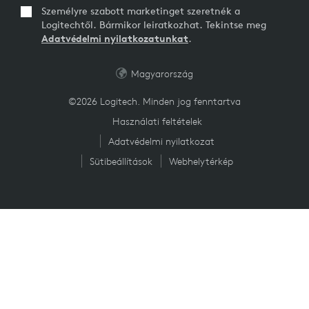
Személyre szabott marketinget szeretnék a
Logitechtől. Bármikor leiratkozhat. Tekintse meg
Adatvédelmi nyilatkozatunkat
.
Magyarország
©2026 Logitech. Minden jog fenntartva
Használati feltételek
Adatvédelmi nyilatkozat
Sütibeállítások
Webhelytérkép