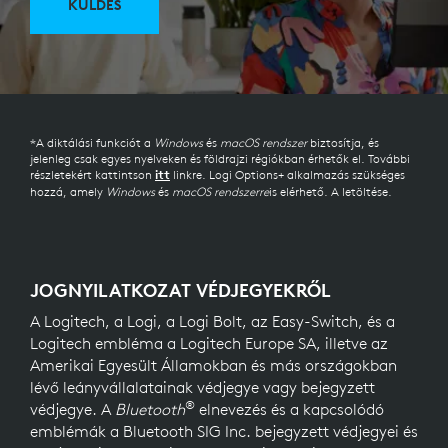
KÜLDÉS
*A diktálási funkciót a
Windows
és
macOS rendszer
biztosítja, és
jelenleg csak egyes nyelveken és földrajzi régiókban érhetők el. További
részletekért kattintson
linkre. Logi Options+ alkalmazás szükséges
itt
hozzá, amely
Windows
és
macOS rendszerre
is elérhető. A
letöltése.
JOGNYILATKOZAT VÉDJEGYEKRŐL
A Logitech, a Logi, a Logi Bolt, az Easy-Switch, és a
Logitech embléma a Logitech Europe SA, illetve az
Amerikai Egyesült Államokban és más országokban
lévő leányvállalatainak védjegye vagy bejegyzett
®
védjegye. A
Bluetooth
elnevezés és a kapcsolódó
emblémák a Bluetooth SIG Inc. bejegyzett védjegyei és