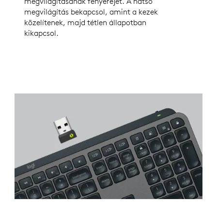
megvilágításának fényerejét. A hátsó
megvilágítás bekapcsol, amint a kezek
közelítenek, majd tétlen állapotban
kikapcsol.