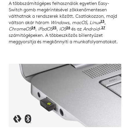
A többszámítógépes felhasználók egyetlen Easy-
Switch gomb megérintésével zökkenőmentesen
válthatnak a rendszerek között. Csatlakozzon, majd
23
váltson akár három
Windows
,
macOS
,
Linux
Az eszköz 
,
24
25
26
27
ChromeOS
A Windows és macOS rendszertől eltérő re
,
iPadOS
A Windows és macOS rendszertől 
,
iOS
A Windows és macOS rendsz
és az
Android
-
eszköz ala
számítógépeken. A többeszközös billentyűzet
meggyorsítja és megkönnyíti a munkafolyamatokat.