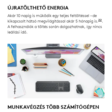
ÚJRATÖLTHETŐ ENERGIA
Akár 10 napig is működik egy teljes feltöltéssel – de
22
kikapcsolt hátsó megvilágítással akár 5 hónapig is.
Az ak
.
A felhasználók a töltés során dolgozhatnak, így nincs
leállási idő.
MUNKAVÉGZÉS TÖBB SZÁMÍTÓGÉPEN