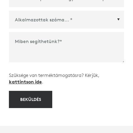
Értekezleti platform- vagy ökorendszerpartner
*
Miben segíthetünk?
*
Szüksége van terméktámogatásra? Kérjük,
kattintson ide
.
BEKÜLDÉS