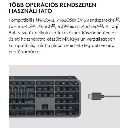
TÖBB OPERÁCIÓS RENDSZEREN
HASZNÁLHATÓ
17
Kompatibilis
Windows
,
macOS
és
Linux
rendszerekkel
Az e
,
18
19
20
21
ChromeOS
A Windows és macOS rendszertől eltérő re
,
iPadOS
A Windows és macOS rendszertől 
,
iOS
A Windows és macOS rendsze
és az
Android
-
eszköz alap
. A Logi
Bolt vezeték nélküli csatlakozásnak köszönhetően az
üzleti használatra készült MX Keys univerzálisabban
kompatibilis, mint a piacon elérhető legtöbb vezető
perifériamárka.