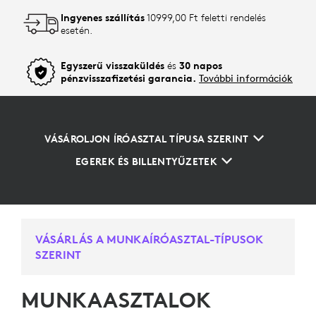
Ingyenes szállítás
10999,00 Ft feletti rendelés
esetén.
Egyszerű visszaküldés
és
30 napos
pénzvisszafizetési garancia.
További információk
VÁSÁROLJON ÍRÓASZTAL TÍPUSA SZERINT
EGEREK ÉS BILLENTYŰZETEK
VÁSÁRLÁS A MUNKAÍRÓASZTAL-TÍPUSOK
SZERINT
MUNKAASZTALOK