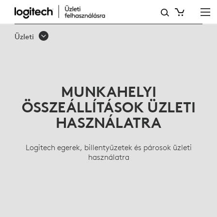
ÜZLETI
BILLENTYŰZETEK,
Üzleti
VEZETÉK
NÉLKÜLI
EGEREK,
MUNKAHELYI
ERGONOMIKUS
ÖSSZEÁLLÍTÁSOK ÜZLETI
TERMÉKCSALÁD
HASZNÁLATRA
Logitech egerek, billentyűzetek és párosok üzleti
használatra