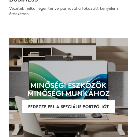
Vezeték nélküli egér tenyérpárnával a fokozott kényelem
érdekében
MINŐSÉGI ESZKÖZÖK
MINŐSÉGI MUNKÁHOZ
FEDEZZE FEL A SPECIÁLIS PORTFÓLIÓT