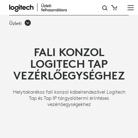
FALI
KONZOL
Üzleti
TAP
VEZÉRLŐEGYSÉGHEZ
FALI KONZOL
LOGITECH TAP
VEZÉRLŐEGYSÉGHEZ
Helytakarékos fali konzol kábelrendezővel Logitech
Tap és Tap IP tárgyalótermi érintéses
vezérlőegységekhez