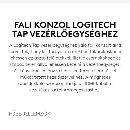
FALI KONZOL LOGITECH
TAP VEZÉRLŐEGYSÉGHEZ
A Logitech Tap vezérlőegységhez való fali konzolt arra
tervezték, hogy kis tárgyalótermekben takarékoskodni
lehessen az asztalfelületekkel, illetve csarnokokban és
szabad téren állva lehessen kezelni a vezérlőegységet,
és kényelmesen hozzá lehessen férni az érintéssel
működtetett kezelőszervekhez. A mágneses
kábeldokkoló szorosan tartja a HDMI-kábelt a
vezetékes tartalommegosztáshoz.
FŐBB JELLEMZŐK