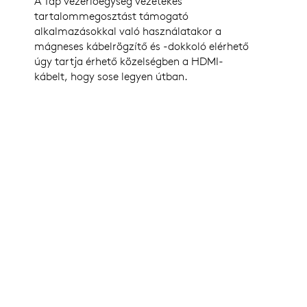
A Tap vezérlőegység vezetékes
tartalommegosztást támogató
alkalmazásokkal való használatakor a
mágneses kábelrögzítő és -dokkoló elérhető
úgy tartja érhető közelségben a HDMI-
kábelt, hogy sose legyen útban.
Tap IP fali konzollal
Tap fali 