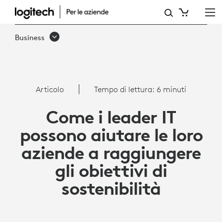
ARTICOLO:
COME
Business
LE
AZIENDE
POSSONO
Articolo
Tempo di lettura: 6 minuti
RAGGIUNGERE
Come i leader IT
GLI
possono aiutare le loro
OBIETTIVI
aziende a raggiungere
DI
gli obiettivi di
SOSTENIBILITÀ
sostenibilità
|
LOGITECH