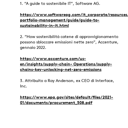
1. “A guide to sostenibile IT”, Software AG.
https://www.softwareag.com/it_corporate/resources
portfolio-management/guide/guide-to-
sustainability-in-it.html
2. “How sostenibilità catene di approvvigionamento
possono sbloccare emissioni nette zero”, Accenture,
gennaio 2022.
https://www.accenture.com/us-
en/insights/supply-chain- Operations/supply-
chains-key-unlocking-net-zero-emissions
3. Attribuito a Ray Anderson, ex CEO di Interface,
Inc.
https://www.epa.gov/sites/default/files/2021-
01/documents/procurement_508.pdf