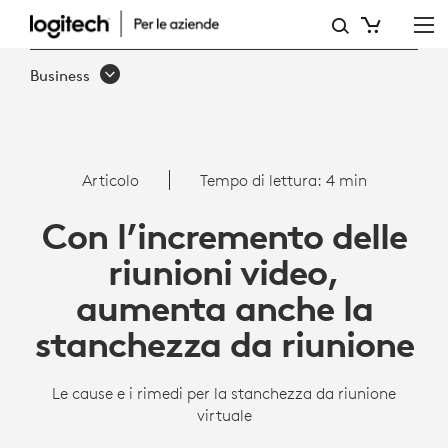
CON
L’INCREMENTO
Business
DELLE
RIUNIONI
VIDEO,
Articolo
Tempo di lettura: 4 min
AUMENTA
Con l’incremento delle
ANCHE
riunioni video,
LA
aumenta anche la
STANCHEZZA
stanchezza da riunione
DA
RIUNIONE
Le cause e i rimedi per la stanchezza da riunione
virtuale