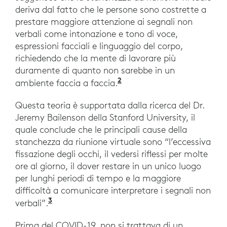
deriva dal fatto che le persone sono costrette a
prestare maggiore attenzione ai segnali non
verbali come intonazione e tono di voce,
espressioni facciali e linguaggio del corpo,
richiedendo che la mente di lavorare più
duramente di quanto non sarebbe in un
2
https://it.wikipedia.o
ambiente faccia a faccia.
Questa teoria è supportata dalla ricerca del Dr.
Jeremy Bailenson della Stanford University, il
quale conclude che le principali cause della
stanchezza da riunione virtuale sono “l’eccessiva
fissazione degli occhi, il vedersi riflessi per molte
ore al giorno, il dover restare in un unico luogo
per lunghi periodi di tempo e la maggiore
difficoltà a comunicare interpretare i segnali non
3
https://www.cnbc.com/2021/05/25/fir
verbali”.
Prima del COVID-19, non si trattava di un