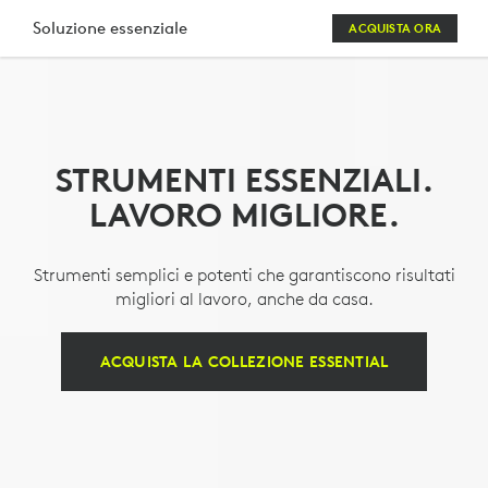
KIT
Soluzione essenziale
ACQUISTA ORA
DI
TASTIERA
E
STRUMENTI ESSENZIALI.
MOUSE
LAVORO MIGLIORE.
LOGITECH
ESSENTIALS
Strumenti semplici e potenti che garantiscono risultati
CON
migliori al lavoro, anche da casa.
WEBCAM
ACQUISTA LA COLLEZIONE ESSENTIAL
E
CUFFIA
CON