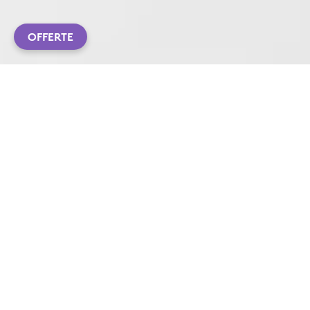
OFFERTE
ACCESSORI CHE DANNO
RISULTATI
Equipaggiati con gli accessori Logitech per lavorare
meglio, anche da casa, mantenendo comfort e
produttività tutto il giorno. Goditi videochiamate con
immagini nitide dai colori vividi e naturali grazie alla
webcam con correzione automatica
dell’illuminazione. Inoltre la cuffia con microfono offre
audio di alta qualità e comodi controlli sul cavo.